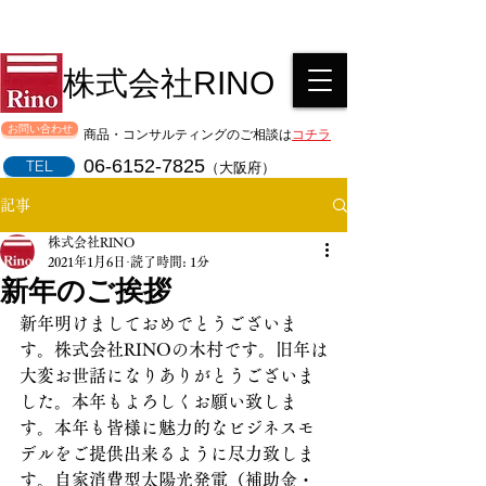
株式会社RINO
お問い合わせ
商品・コンサルティングのご相談は
コチラ
06-6152-7825
TEL
（大阪府）
記事
株式会社RINO
2021年1月6日
読了時間: 1分
新年のご挨拶
新年明けましておめでとうございま
す。株式会社RINOの木村です。旧年は
大変お世話になりありがとうございま
した。本年もよろしくお願い致しま
す。本年も皆様に魅力的なビジネスモ
デルをご提供出来るように尽力致しま
す。自家消費型太陽光発電（補助金・