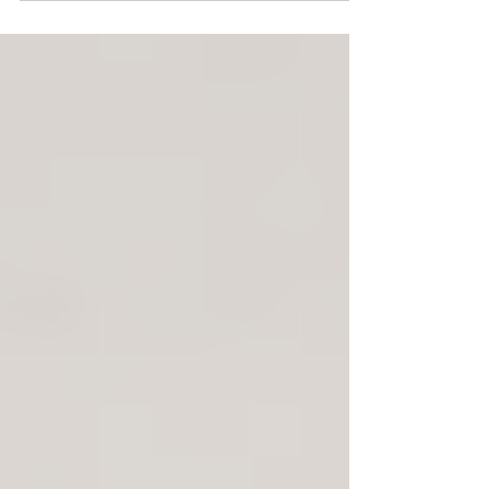
2月19日～21日開催【脱炭素経
営EXPO】出展